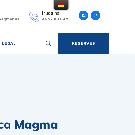
truca'ns
agmar.es
946 680 042
LEGAL
RESERVES
ica
Magma