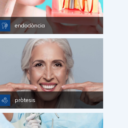
endodòncia
pròtesis