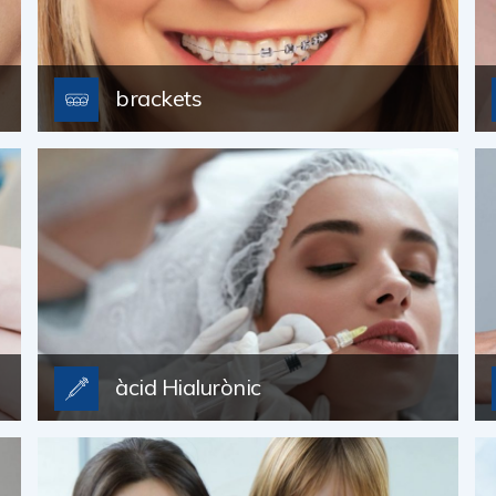
brackets
àcid Hialurònic