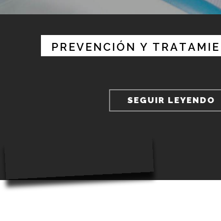
P
R
E
V
E
N
C
I
Ó
N
Y
T
R
A
T
A
M
I
E