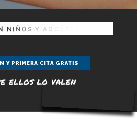
N
N
I
Ñ
O
S
Y
A
D
O
L
E
S
C
E
N
T
E
S